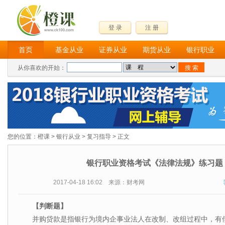
登 录
注 册
首页
基金从业
证券从业
期货从业
银行职业
从你喜欢的开始：
您的位置：
橙课
>
银行从业
>
复习指导
> 正文
银行职业资格考试《法律法规》练习题
2017-04-18 16:02 来源：财考网
【判断题】
并购贷款是指银行为境内企事业法人在改制、改组过程中，有