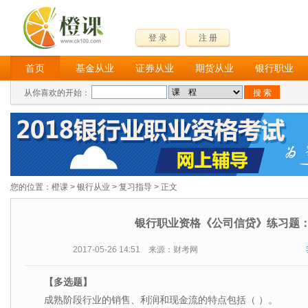
登 录
注 册
首页
基金从业
证券从业
期货从业
银行职业
从你喜欢的开始：
您的位置：
橙课
>
银行从业
>
复习指导
> 正文
银行职业资格《公司信贷》练习题
2017-05-26 14:51 来源：财考网
【多选
题】
成熟阶段行业的销售、利润和现金流的特点包括（ ）。