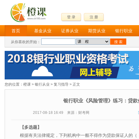
登 录
注 册
首页
基金从业
证券从业
期货从业
银行职业
从你喜欢的开始：
您的位置：
橙课
>
银行从业
>
复习指导
> 正文
银行职业《风险管理》练习：贷款
2017-08-18 16:49 来源：财考网
【多选题】
根据有关法律规定，下列机构中一般不得作为贷款保证人的（ 