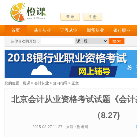
登 录
注 册
首页
基金从业
证券从业
期货从业
银行职业
从你喜欢的开始：
您的位置：
橙课
>
会计从业
>
复习指导
> 正文
北京会计从业资格考试试题《会计
（8.27)
2015-08-27 11:27 来源：财考网