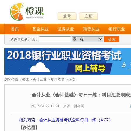
登 录
注 册
首页
基金从业
证券从业
期货从业
银行职业
从你喜欢的开始：
您的位置：
橙课
>
会计从业
>
复习指导
> 正文
会计从业《会计基础》每日一练：科目汇总表账务
2017-04-27 16:21 来源：财考网
相关阅读：
会计从业资格考试全科每日一练（4.27）
【多选题】