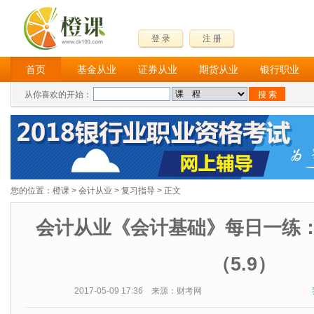
登 录
注 册
首页
基金从业
证券从业
期货从业
银行职业
从你喜欢的开始：
您的位置：
橙课
>
会计从业
>
复习指导
> 正文
会计从业《会计基础》每日一练
（5.9）
2017-05-09 17:36 来源：财考网