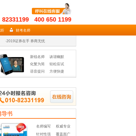
- 82331199 400 650 1199
·
2019年期货从业名师授课高效省时
试听
财考名师
·
2019证券在手 券商无忧
·
2019年基金从业资格辅导热招
新锐名师
诙谐幽默
·
2019年期货从业名师授课高效省时
化繁为简
轻松应试
语音提问
方便快捷
·
2019证券在手 券商无忧
·
2019年基金从业资格辅导热招
辅导书
名师编写
权威专业
针对性强
覆盖面广