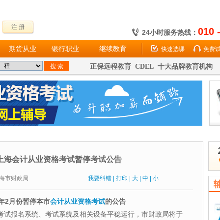
注 册
010 
24小时服务热线：
期货从业
银行职业
继续教育
快速选课
免费
正保远程教育 CDEL 十大品牌教育机构
2月上海会计从业资格考试暂停考试公告
源：上海市财政局
我要纠错
|
打印
|
大
|
中
|
小
6年2月份暂停本市
会计从业资格考试
的公告
考试报名系统、考试系统及相关设备平稳运行，市财政局将于