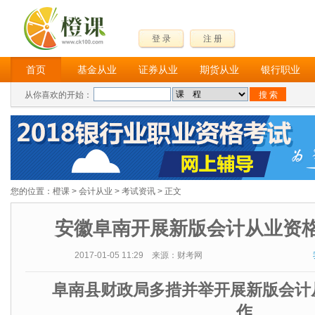
登 录
注 册
首页
基金从业
证券从业
期货从业
银行职业
从你喜欢的开始：
您的位置：
橙课
>
会计从业
>
考试资讯
> 正文
安徽阜南开展新版会计从业资
2017-01-05 11:29 来源：财考网
阜南县财政局多措并举开展新版会计
作