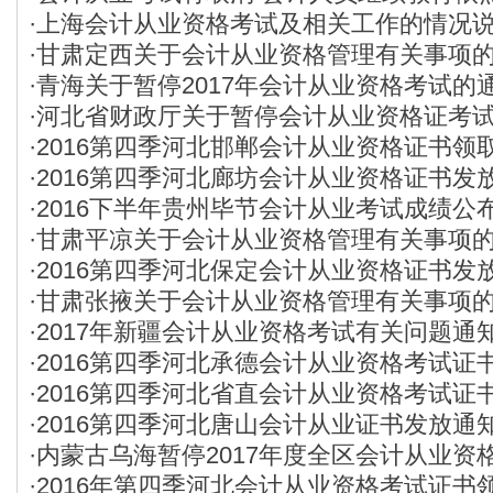
·
上海会计从业资格考试及相关工作的情况
·
甘肃定西关于会计从业资格管理有关事项
·
青海关于暂停2017年会计从业资格考试的
·
河北省财政厅关于暂停会计从业资格证考
·
2016第四季河北邯郸会计从业资格证书领
·
2016第四季河北廊坊会计从业资格证书发
·
2016下半年贵州毕节会计从业考试成绩公
·
甘肃平凉关于会计从业资格管理有关事项
·
2016第四季河北保定会计从业资格证书发
·
甘肃张掖关于会计从业资格管理有关事项
·
2017年新疆会计从业资格考试有关问题通
·
2016第四季河北承德会计从业资格考试证
·
2016第四季河北省直会计从业资格考试证
·
2016第四季河北唐山会计从业证书发放通
·
内蒙古乌海暂停2017年度全区会计从业资
·
2016年第四季河北会计从业资格考试证书
告