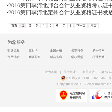
·
2016第四季河北邢台会计从业资格考试证
·
2016第四季河北定州会计从业资格证书发
首页
1
2
3
4
5
6
7
8
下一页
尾页
为您服务
听课流程
支付卡
全国分校
授课特色
新手指南
免费试听
我要报名
财会书店
学校课堂
橙课帮助
设为首页
|
关于橙课
|
相关资质
|
著作权
京公网安备：11010802023422号
Copyright
©
2007 - 2020 ck100.com