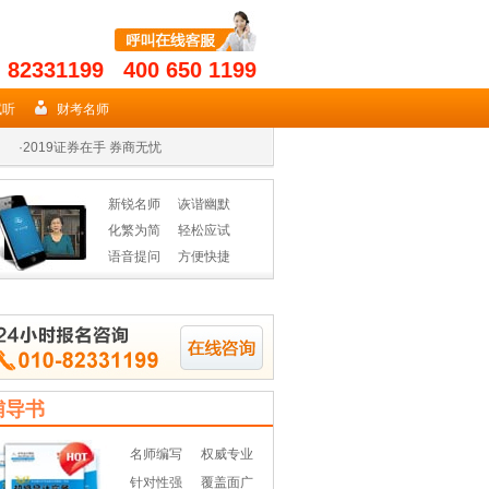
- 82331199 400 650 1199
·
2019年期货从业名师授课高效省时
试听
财考名师
·
2019证券在手 券商无忧
·
2019年基金从业资格辅导热招
新锐名师
诙谐幽默
·
2019年期货从业名师授课高效省时
化繁为简
轻松应试
语音提问
方便快捷
·
2019证券在手 券商无忧
·
2019年基金从业资格辅导热招
辅导书
名师编写
权威专业
针对性强
覆盖面广