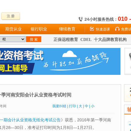
注 册
010 
24小时服务热线：
期货从业
银行职业
继续教育
快速选课
免费
正保远程教育 CDEL 十大品牌教育机构
第一季河南安阳会计从业资格考试时间
：财考网
我要纠错
|
打印
|
大
|
中
|
小
第一期会计从业资格无纸化考试公告
》获悉，2016年第一季河南
年1月28—30日，准考证打印时间为1月8日—1月27日。