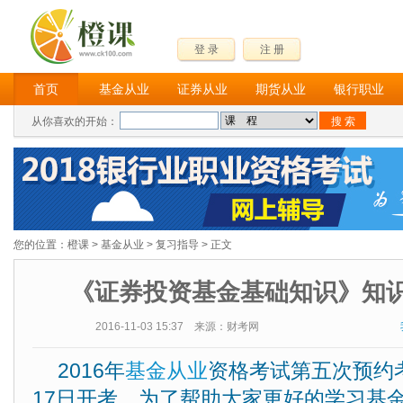
登 录
注 册
首页
基金从业
证券从业
期货从业
银行职业
从你喜欢的开始：
您的位置：
橙课
>
基金从业
>
复习指导
> 正文
《证券投资基金基础知识》知
2016-11-03 15:37 来源：财考网
2016年
基金从业
资格考试第五次预约考
17日开考，为了帮助大家更好的学习基