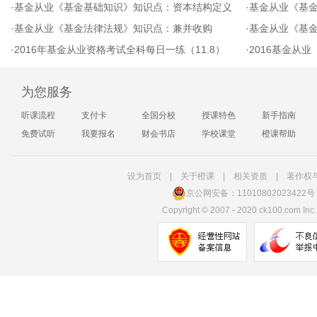
·
基金从业《基金基础知识》知识点：资本结构定义
·
基金从业《基
·
基金从业《基金法律法规》知识点：兼并收购
·
基金从业《基
·
2016年基金从业资格考试全科每日一练（11.8）
·
2016基金从业《
为您服务
听课流程
支付卡
全国分校
授课特色
新手指南
免费试听
我要报名
财会书店
学校课堂
橙课帮助
设为首页
|
关于橙课
|
相关资质
|
著作权
京公网安备：11010802023422号
Copyright
©
2007 - 2020 ck100.com