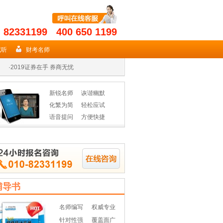
- 82331199 400 650 1199
·
2019年期货从业名师授课高效省时
试听
财考名师
·
2019证券在手 券商无忧
·
2019年基金从业资格辅导热招
新锐名师
诙谐幽默
·
2019年期货从业名师授课高效省时
化繁为简
轻松应试
语音提问
方便快捷
·
2019证券在手 券商无忧
·
2019年基金从业资格辅导热招
辅导书
名师编写
权威专业
针对性强
覆盖面广