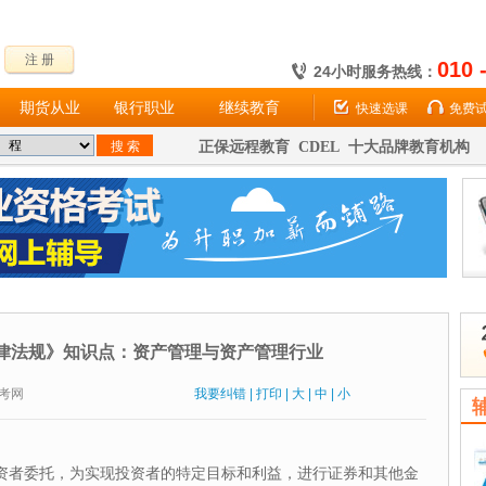
注 册
010 
24小时服务热线：
期货从业
银行职业
继续教育
快速选课
免费
正保远程教育 CDEL 十大品牌教育机构
律法规》知识点：资产管理与资产管理行业
：财考网
我要纠错
|
打印
|
大
|
中
|
小
资者委托，为实现投资者的特定目标和利益，进行证券和其他金