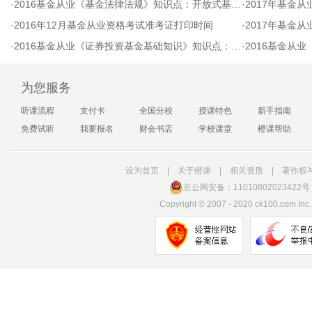
·
2016基金从业《基金法律法规》知识点：开放式基金巨额赎回认定处理
·
2017年基金
·
2016年12月基金从业资格考试准考证打印时间
·
2017年基金
·
2016基金从业《证券投资基金基础知识》知识点：衍生工具的基本特点
·
2016基金从业《
为您服务
听课流程
支付卡
全国分校
授课特色
新手指南
免费试听
我要报名
财会书店
学校课堂
橙课帮助
设为首页
|
关于橙课
|
相关资质
|
著作权
京公网安备：11010802023422号
Copyright
©
2007 - 2020 ck100.com