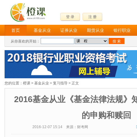
登 录
注 册
首页
基金从业
证券从业
期货从业
银行职业
从你喜欢的开始：
您的位置：
橙课
>
基金从业
>
复习指导
> 正文
2016基金从业《基金法律法规》知
的申购和赎回
2016-12-07 15:14 来源：财考网