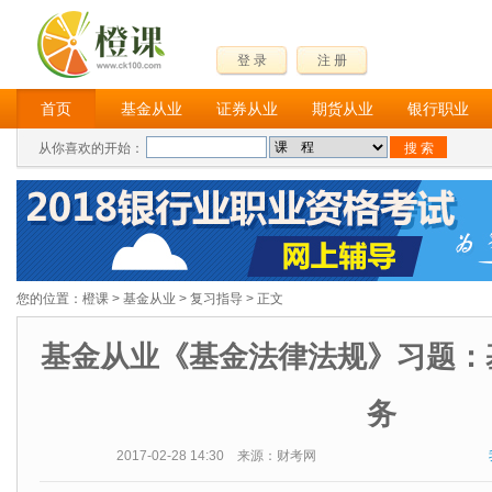
登 录
注 册
首页
基金从业
证券从业
期货从业
银行职业
从你喜欢的开始：
您的位置：
橙课
>
基金从业
>
复习指导
> 正文
基金从业《基金法律法规》习题：
务
2017-02-28 14:30 来源：财考网