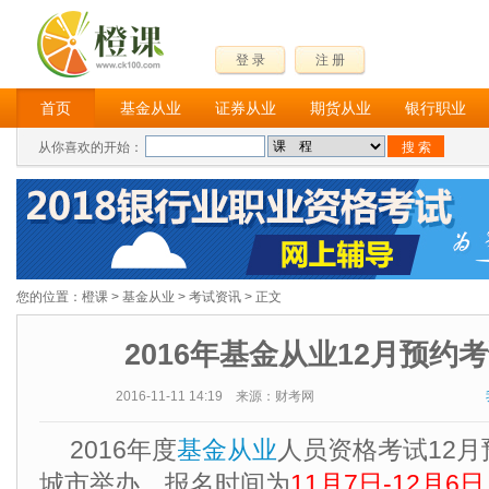
登 录
注 册
首页
基金从业
证券从业
期货从业
银行职业
从你喜欢的开始：
您的位置：
橙课
>
基金从业
>
考试资讯
> 正文
2016年基金从业12月预约
2016-11-11 14:19 来源：财考网
2016年度
基金从业
人员资格考试12
城市举办，报名时间为
11月7日-12月6日