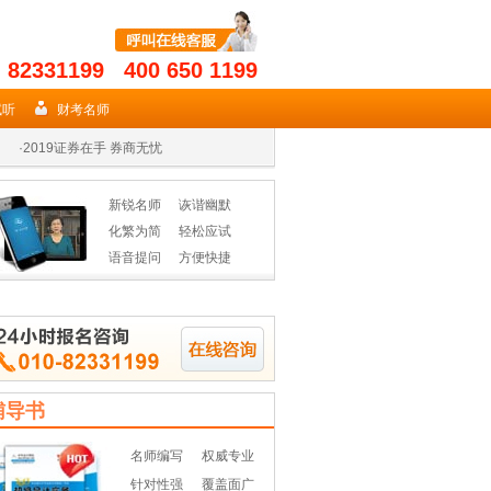
- 82331199 400 650 1199
·
2019年期货从业名师授课高效省时
试听
财考名师
·
2019证券在手 券商无忧
·
2019年基金从业资格辅导热招
新锐名师
诙谐幽默
·
2019年期货从业名师授课高效省时
化繁为简
轻松应试
语音提问
方便快捷
·
2019证券在手 券商无忧
·
2019年基金从业资格辅导热招
辅导书
名师编写
权威专业
针对性强
覆盖面广