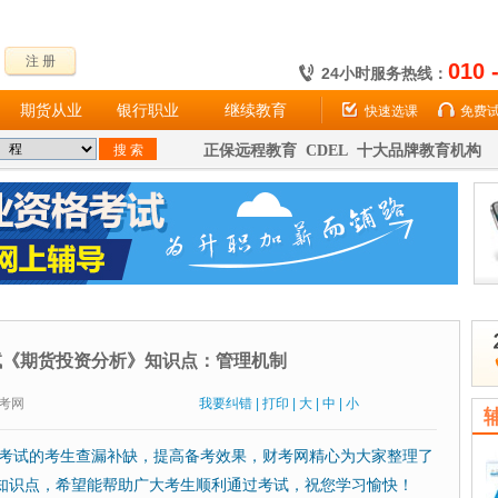
注 册
010 
24小时服务热线：
期货从业
银行职业
继续教育
快速选课
免费
正保远程教育 CDEL 十大品牌教育机构
试《期货投资分析》知识点：管理机制
：财考网
我要纠错
|
打印
|
大
|
中
|
小
考试的考生查漏补缺，提高备考效果，财考网精心为大家整理了
知识点，希望能帮助广大考生顺利通过考试，祝您学习愉快！