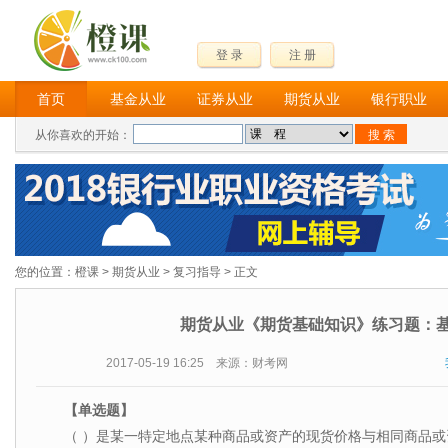
登 录
注 册
首页
基金从业
证券从业
期货从业
银行职业
从你喜欢的开始：
您的位置：
橙课
>
期货从业
>
复习指导
> 正文
期货从业《期货基础知识》练习题：
2017-05-19 16:25 来源：财考网
【单选题】
（ ）是某一特定地点某种商品或资产的现货价格与相同商品