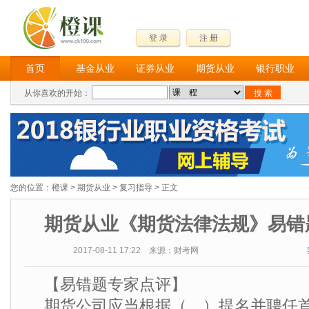
登 录
注 册
首页
基金从业
证券从业
期货从业
银行职业
从你喜欢的开始：
您的位置：
橙课
>
期货从业
>
复习指导
> 正文
期货从业《期货法律法规》易错
2017-08-11 17:22 来源：财考网
【易错题专家点评】
期货公司应当根据（ ）提名并聘任