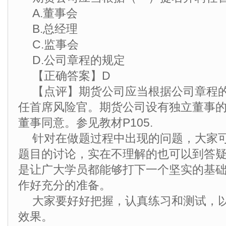
A.董事会
B.总经理
C.监事会
D.公司章程的规定
【正确答案】D
【点评】期货公司应当根据公司章程
任首席风险官。期货公司设有独立董事
董事同意。参见教材P105.
针对在做题过程中出现的问题，大家
题目的讨论，实在不理解的也可以到答
是让广大学员都能够打下一个坚实的基
作好充分的准备。
大家要好好把握，认真练习和测试，
效果。