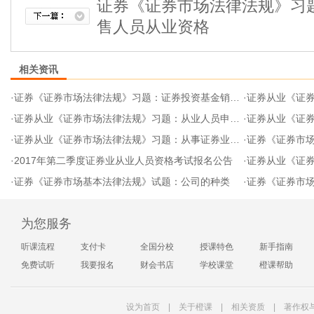
证券《证券市场法律法规》习
售人员从业资格
相关资讯
·
证券《证券市场法律法规》习题：证券投资基金销售人员从业资格
·
证券从业《证券市
·
证券从业《证券市场法律法规》习题：从业人员申请执业证书
·
证券从业《证券
·
证券从业《证券市场法律法规》习题：从事证券业务的资格条件
·
证券《证券市场法
·
2017年第二季度证券业从业人员资格考试报名公告
·
证券从业《证
·
证券《证券市场基本法律法规》试题：公司的种类
·
证券《证券市
为您服务
听课流程
支付卡
全国分校
授课特色
新手指南
免费试听
我要报名
财会书店
学校课堂
橙课帮助
设为首页
|
关于橙课
|
相关资质
|
著作权