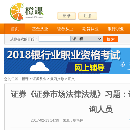
登 录
注 册
首页
基金从业
证券从业
期货从业
银行职业
从你喜欢的开始：
您的位置：
橙课
>
证券从业
>
复习指导
> 正文
证券《证券市场法律法规》习题：
询人员
2017-02-13 14:39 来源：财考网