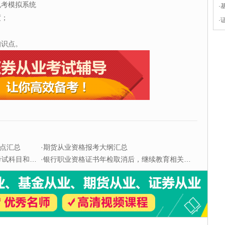
机考模拟系统
·
度；
·
知识点。
点汇总
·
期货从业资格报考大纲汇总
科目和题型
·
银行职业资格证书年检取消后，继续教育相关问题解答