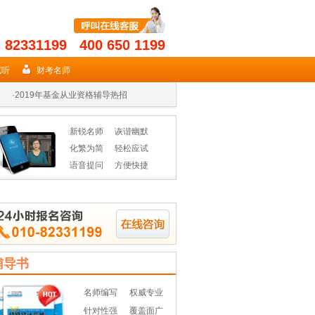
- 82331199 400 650 1199
·
2019年期货从业名师授课高效省时
·
2019证券在手 券商无忧
试听
财考名师
·
2019年基金从业资格辅导热招
·
2019年期货从业名师授课高效省时
新锐名师
诙谐幽默
·
2019证券在手 券商无忧
化繁为简
轻松应试
语音提问
方便快捷
·
2019年基金从业资格辅导热招
辅导书
名师编写
权威专业
针对性强
覆盖面广