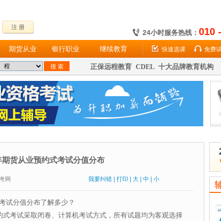
注 册
010 
24小时服务热线：
期货从业
银行职业
继续教育
快速选课
免费
正保远程教育 CDEL 十大品牌教育机构
7年期货从业预约式考试分值分布
：财考网
我要纠错
|
打印
|
大
|
中
|
小
考试分值分布了解多少？
预约式考试采取闭卷、计算机考试方式，所有试题均为客观选择