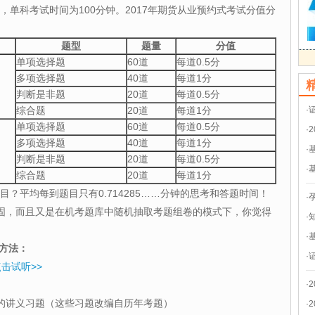
分，单科考试时间为100分钟。2017年期货从业预约式考试分值分
题型
题量
分值
单项选择题
60道
每道0.5分
多项选择题
40道
每道1分
判断是非题
20道
每道0.5分
综合题
20道
每道1分
·
单项选择题
60道
每道0.5分
·
多项选择题
40道
每道1分
·
判断是非题
20道
每道0.5分
·
综合题
20道
每道1分
题目？平均每到题目只有0.714285……分钟的思考和答题时间！
·
固，而且又是在机考题库中随机抽取考题组卷的模式下，你觉得
·
·
考方法：
·
击试听>>
·
的讲义习题（这些习题改编自历年考题）
·