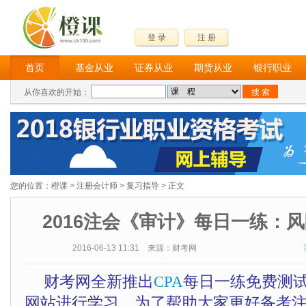
登 录
注 册
首页
基金从业
证券从业
期货从业
银行职业
从你喜欢的开始：
您的位置：
橙课
>
注册会计师
>
复习指导
> 正文
2016注会《审计》每日一练：风
2016-06-13 11:31 来源：财考网
财考网全新推出
CPA
每日一练免费测
网站进行学习。为了帮助大家更好备考