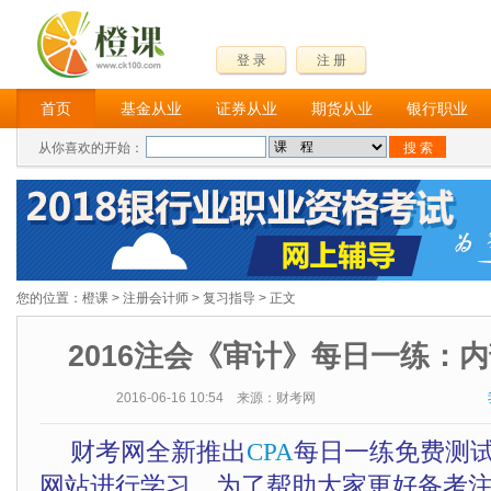
登 录
注 册
首页
基金从业
证券从业
期货从业
银行职业
从你喜欢的开始：
您的位置：
橙课
>
注册会计师
>
复习指导
> 正文
2016注会《审计》每日一练：内
2016-06-16 10:54 来源：财考网
财考网全新推出
CPA
每日一练免费测
网站进行学习。为了帮助大家更好备考