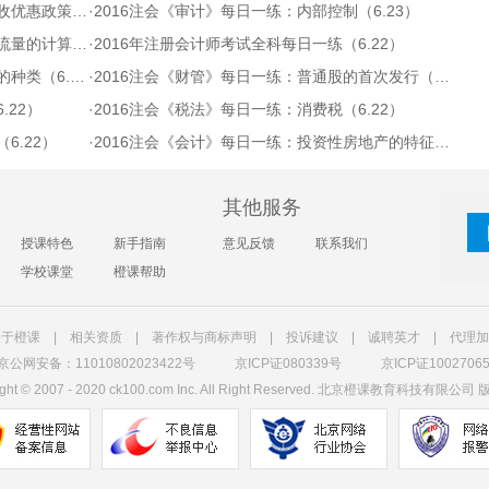
策（6.23）
·
2016注会《审计》每日一练：内部控制（6.23）
算（6.23）
·
2016年注册会计师考试全科每日一练（6.22）
（6.22）
·
2016注会《财管》每日一练：普通股的首次发行（6.22）
.22）
·
2016注会《税法》每日一练：消费税（6.22）
6.22）
·
2016注会《会计》每日一练：投资性房地产的特征与范围（6.22）
其他服务
授课特色
新手指南
意见反馈
联系我们
学校课堂
橙课帮助
关于橙课
|
相关资质
|
著作权与商标声明
|
投诉建议
|
诚聘英才
|
代理加
京公网安备：11010802023422号
京ICP证080339号
京ICP证1002706
ght
©
2007 - 2020 ck100.com Inc. All Right Reserved. 北京橙课教育科技有限公