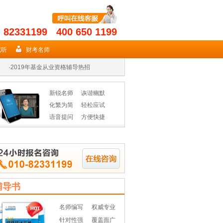
- 82331199 400 650 1199
·
2019年期货从业名师授课高效省时
·
2019证券在手 券商无忧
试听
财考名师
·
2019年基金从业资格辅导热招
·
2019年期货从业名师授课高效省时
新锐名师
诙谐幽默
·
2019证券在手 券商无忧
化繁为简
轻松应试
语音提问
方便快捷
·
2019年基金从业资格辅导热招
辅导书
名师编写
权威专业
针对性强
覆盖面广