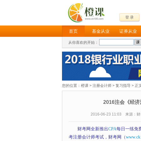
登 录
首页
基金从业
证券从业
从你喜欢的开始：
您的位置：
橙课
>
注册会计师
>
复习指导
> 正
2016注会《经
2016-06-23 11:03 来源
财考网全新推出
CPA
每日一练免
考注册会计师考试，财考网（
www.ck