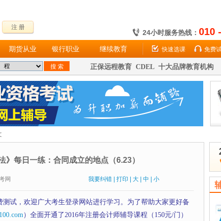
注 册
010 
24小时服务热线：
期货从业
银行职业
继续教育
快速选课
免费
正保远程教育 CDEL 十大品牌教育机构
文
济法》每日一练：合同成立的地点（6.23）
：财考网
我要纠错
|
打印
|
大
|
中
|
小
费测试，欢迎广大考生登录网站进行学习。为了帮助大家更好备
100.com
）全面开通了2016年注册会计师辅导课程（150元/门）