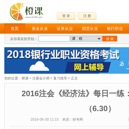
登 录
注 册
首页
基金从业
证券从业
期货从业
银行职业
从你喜欢的开始：
您的位置：
橙课
>
注册会计师
>
复习指导
> 正文
2016注会《经济法》每日一练
（6.30）
2016-06-30 11:15 来源：财考网