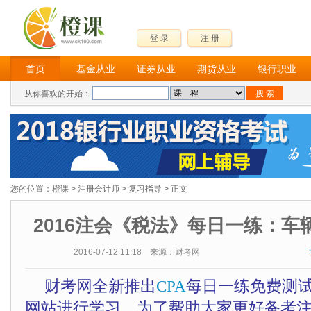
登 录
注 册
首页
基金从业
证券从业
期货从业
银行职业
从你喜欢的开始：
您的位置：
橙课
>
注册会计师
>
复习指导
> 正文
2016注会《税法》每日一练：车辆
2016-07-12 11:18 来源：财考网
财考网全新推出
CPA
每日一练免费测
网站进行学习。为了帮助大家更好备考