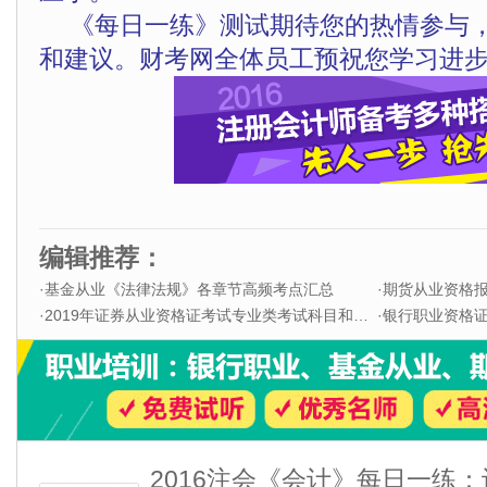
《每日一练》测试期待您的热情参与
和建议。财考网全体员工预祝您学习进步
编辑推荐：
·
基金从业《法律法规》各章节高频考点汇总
·
期货从业资格
·
2019年证券从业资格证考试专业类考试科目和题型
·
银行职业资格证书
2016注会《会计》每日一练