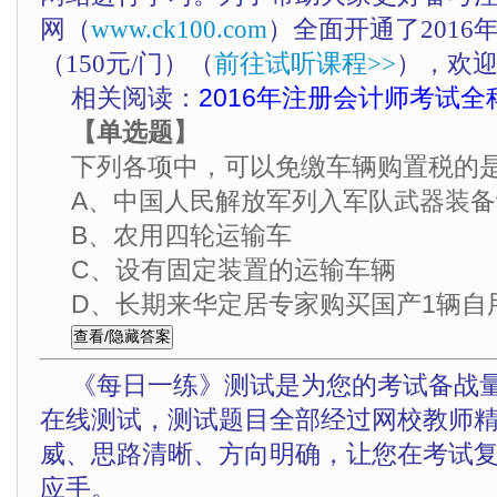
网（
www.ck100.com
）全面开通了201
（150元/门）（
前往试听课程>>
），欢
相关阅读：
2016年注册会计师考试全
【单选题】
下列各项中，可以免缴车辆购置税的
A、中国人民解放军列入军队武器装
B、农用四轮运输车
C、设有固定装置的运输车辆
D、长期来华定居专家购买国产1辆自
《每日一练》测试是为您的考试备战
在线测试，测试题目全部经过网校教师
威、思路清晰、方向明确，让您在考试
应手。