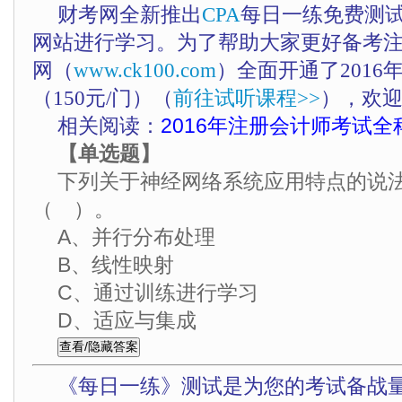
财考网全新推出
CPA
每日一练免费测
网站进行学习。为了帮助大家更好备考
网（
www.ck100.com
）全面开通了201
（150元/门）（
前往试听课程>>
），欢
相关阅读：
2016年注册会计师考试全科
【单选题】
下列关于神经网络系统应用特点的说
（ ）。
A、并行分布处理
B、线性映射
C、通过训练进行学习
D、适应与集成
《每日一练》测试是为您的考试备战