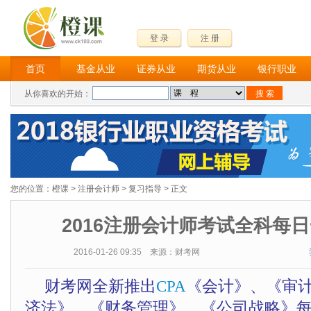
登 录
注 册
首页
基金从业
证券从业
期货从业
银行职业
从你喜欢的开始：
您的位置：
橙课
>
注册会计师
>
复习指导
> 正文
2016注册会计师考试全科每日
2016-01-26 09:35 来源：财考网
财考网全新推出
CPA
《会计》、《审
济法》、《财务管理》、《公司战略》