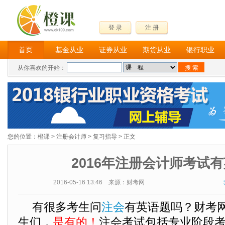
登 录
注 册
首页
基金从业
证券从业
期货从业
银行职业
从你喜欢的开始：
您的位置：
橙课
>
注册会计师
>
复习指导
> 正文
2016年注册会计师考试
2016-05-16 13:46 来源：财考网
有很多考生问
注会
有英语题吗？财考
生们，
是有的！
注会考试包括专业阶段