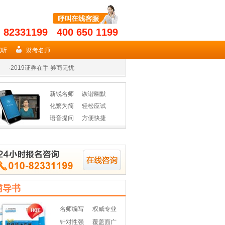
- 82331199 400 650 1199
·
2019年期货从业名师授课高效省时
试听
财考名师
·
2019证券在手 券商无忧
·
2019年基金从业资格辅导热招
新锐名师
诙谐幽默
·
2019年期货从业名师授课高效省时
化繁为简
轻松应试
语音提问
方便快捷
·
2019证券在手 券商无忧
·
2019年基金从业资格辅导热招
辅导书
名师编写
权威专业
针对性强
覆盖面广