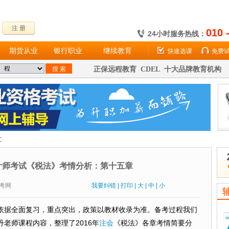
注 册
010 
24小时服务热线：
期货从业
银行职业
继续教育
快速选课
免费
正保远程教育 CDEL 十大品牌教育机构
文
会计师考试《税法》考情分析：第十五章
：财考网
我要纠错
|
打印
|
大
|
中
|
小
依据全面复习，重点突出，政策以教材收录为准。备考过程我们
老师课程内容，整理了2016年
注会
《税法》各章考情简要分