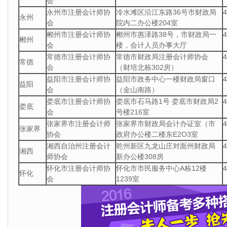
会
永州市注册会计师协
冷水滩区沿江东路36号市财政局
永州
会
院内二办公楼204室
郴州市注册会计师协
郴州市惠泽路38号，市财政局一
郴州
会
楼，会计人员办事大厅
常德市注册会计师协
常德市财政局注册会计师协会
常德
会
（财培北栋302房）
益阳市注册会计师协
益阳市政务中心一楼财政局窗口
益阳
会
（金山南路）
娄底市注册会计师协
娄底市石马路1号 娄底市财政局2
娄底
会
号楼216室
张家界市注册会计师
张家界市财政局会计办证室（市
张家界
协会
政府办公楼二楼东E2O3室
湘西自治州注册会计
乾州新区九龙山庄对面州财政局
湘西
师协会
新办公楼308房
怀化市注册会计师协
怀化市市民服务中心A栋12楼
怀化
会
1239室