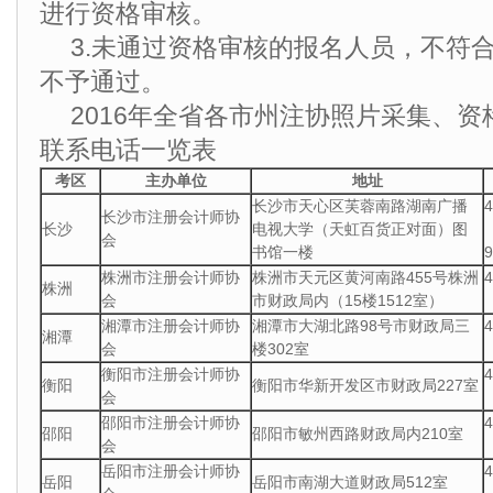
进行资格审核。
3.未通过资格审核的报名人员，不符
不予通过。
2016年全省各市州注协照片采集、
联系电话一览表
考区
主办单位
地址
长沙市天心区芙蓉南路湖南广播
长沙市注册会计师协
长沙
电视大学（天虹百货正对面）图
会
书馆一楼
9
株洲市注册会计师协
株洲市天元区黄河南路455号株洲
株洲
会
市财政局内（15楼1512室）
湘潭市注册会计师协
湘潭市大湖北路98号市财政局三
湘潭
会
楼302室
衡阳市注册会计师协
衡阳
衡阳市华新开发区市财政局227室
会
邵阳市注册会计师协
邵阳
邵阳市敏州西路财政局内210室
会
岳阳市注册会计师协
岳阳
岳阳市南湖大道财政局512室