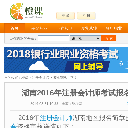
登 录
注 册
首页
基金从业
证券从业
期货从业
银行职业
从你喜欢的开始：
您的位置：
橙课
>
注册会计师
>
考试资讯
> 正文
湖南2016年注册会计师考试报
2016-03-31 16:38 来源：财考网
2016年
注册会计师
湖南地区报名简章已
会
资格审核详情如下：