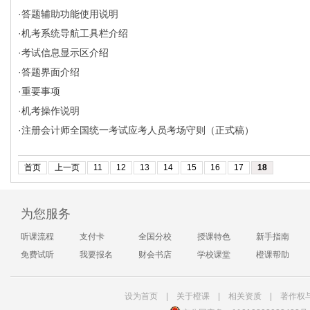
·
答题辅助功能使用说明
·
机考系统导航工具栏介绍
·
考试信息显示区介绍
·
答题界面介绍
·
重要事项
·
机考操作说明
·
注册会计师全国统一考试应考人员考场守则（正式稿）
首页
上一页
11
12
13
14
15
16
17
18
为您服务
听课流程
支付卡
全国分校
授课特色
新手指南
免费试听
我要报名
财会书店
学校课堂
橙课帮助
设为首页
|
关于橙课
|
相关资质
|
著作权