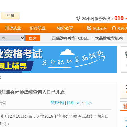
注 册
010 
24小时服务热线：
期货从业
银行职业
继续教育
快速选课
免费
正保远程教育 CDEL 十大品牌教育机构
文
15注册会计师成绩查询入口已开通
：财考网
我要纠错
|
打印
|
大
|
中
|
小
时间12月10日公布，天津2015年注册会计师考试成绩查询入口
查询：