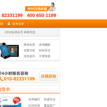
- 82331199 400 650 1199
·
2019年期货从业名师授课高效省时
试听
财考名师
·
2019证券在手 券商无忧
·
2019年基金从业资格辅导热招
新锐名师
诙谐幽默
·
2019年期货从业名师授课高效省时
化繁为简
轻松应试
语音提问
方便快捷
·
2019证券在手 券商无忧
·
2019年基金从业资格辅导热招
辅导书
名师编写
权威专业
针对性强
覆盖面广