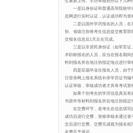
生重新上传。学历审核则分以下几种
一是以身份证和普通高等院校毕业
息网进行实时认证，认证成功即为资
二是以国外学历报名的人员，在系
协、省级注协将考生信息提交教育部
交报名信息后1天左右完成。
三是以非居民身份证（如军官证、
术职称报名的人员，应当在报名期间
料到报名所在地注协指定地点进行审
四是应届毕业生报名人员，由于报名
日登录网上报名系统补录学历证书编
认证审核，审核成功者才具有考试资
如果个别考生的学历信息真实有效
书原件等材料到报名所在地注协指定
在交费环节，老考生在信息填写提
成功后进行交费，资格审核未通过者
交后进行交费。交费完成视为报名程
名费不予退还。