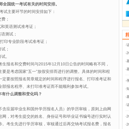
会计师全国统一考试有关的时间安排。
考试主要环节的时间安排如下：
交费；
试和英语测试准考证；
英语测试；
日，打印专业阶段考试准考证；
·
考试；
·
考试。
·
报名和交费时间与2015年12月10日公告的时间略有不同，
·
主要是考虑国家“五一”放假安排而进行的调整。具体的时间和程
一定要按照报名简章规定的时间和程序进行报名、打印准考证和
·
全部报名程序、未打印准考证而不能顺利参加考试。
·
年有什么调整和变化吗？
·
·
含应届毕业生和国外学历报名人员）的学历审核，原则上由网
息网，对考生提交的姓名、身份证号和毕业证书编号进行实时认
·
步。考生先进行学历审核，审核通过后再交纳考试报名费，报名
·