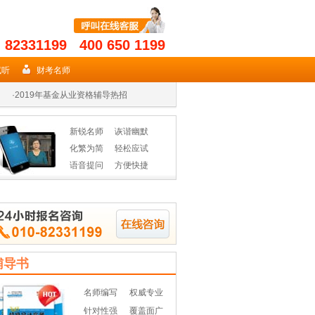
- 82331199 400 650 1199
·
2019年期货从业名师授课高效省时
·
2019证券在手 券商无忧
试听
财考名师
·
2019年基金从业资格辅导热招
·
2019年期货从业名师授课高效省时
新锐名师
诙谐幽默
·
2019证券在手 券商无忧
化繁为简
轻松应试
语音提问
方便快捷
·
2019年基金从业资格辅导热招
辅导书
名师编写
权威专业
针对性强
覆盖面广