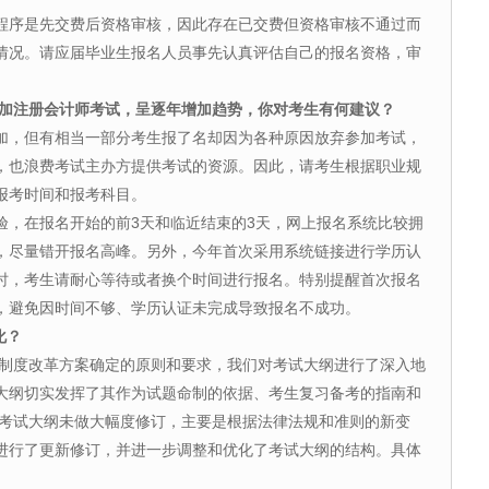
序是先交费后资格审核，因此存在已交费但资格审核不通过而
情况。请应届毕业生报名人员事先认真评估自己的报名资格，审
报名参加注册会计师考试，呈逐年增加趋势，你对考生有何建议？
，但有相当一部分考生报了名却因为各种原因放弃参加考试，
，也浪费考试主办方提供考试的资源。因此，请考生根据职业规
报考时间和报考科目。
在报名开始的前3天和临近结束的3天，网上报名系统比较拥
，尽量错开报名高峰。另外，今年首次采用系统链接进行学历认
时，考生请耐心等待或者换个时间进行报名。特别提醒首次报名
，避免因时间不够、学历认证未完成导致报名不成功。
化？
制度改革方案确定的原则和要求，我们对考试大纲进行了深入地
大纲切实发挥了其作为试题命制的依据、考生复习备考的指南和
，考试大纲未做大幅度修订，主要是根据法律法规和准则的新变
进行了更新修订，并进一步调整和优化了考试大纲的结构。具体