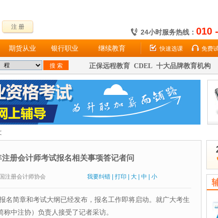
注 册
010 
24小时服务热线：
期货从业
银行职业
继续教育
快速选课
免费
正保远程教育 CDEL 十大品牌教育机构
文
6年注册会计师考试报名相关事项答记者问
源：中国注册会计师协会
我要纠错
|
打印
|
大
|
中
|
小
报名简章和考试大纲已经发布，报名工作即将启动。就广大考生
简称中注协）负责人接受了记者采访。