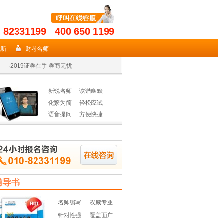
- 82331199 400 650 1199
·
2019年期货从业名师授课高效省时
试听
财考名师
·
2019证券在手 券商无忧
·
2019年基金从业资格辅导热招
新锐名师
诙谐幽默
·
2019年期货从业名师授课高效省时
化繁为简
轻松应试
语音提问
方便快捷
·
2019证券在手 券商无忧
·
2019年基金从业资格辅导热招
辅导书
名师编写
权威专业
针对性强
覆盖面广