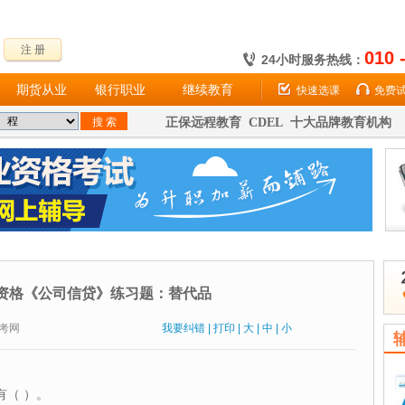
注 册
010 
24小时服务热线：
期货从业
银行职业
继续教育
快速选课
免费
正保远程教育 CDEL 十大品牌教育机构
资格《公司信贷》练习题：替代品
：财考网
我要纠错
|
打印
|
大
|
中
|
小
有（ ）。