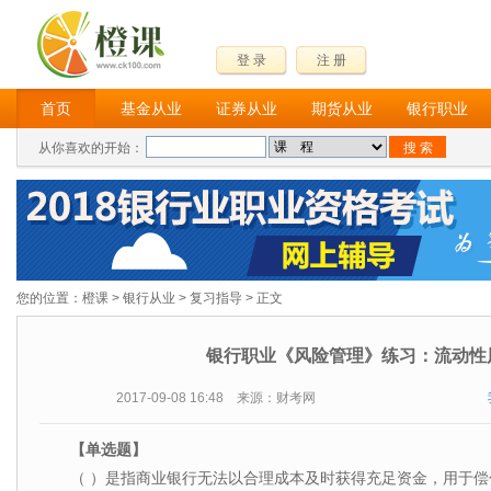
登 录
注 册
首页
基金从业
证券从业
期货从业
银行职业
从你喜欢的开始：
您的位置：
橙课
>
银行从业
>
复习指导
> 正文
银行职业《风险管理》练习：流动性
2017-09-08 16:48 来源：财考网
【单选题】
（ ）是指商业银行无法以合理成本及时获得充足资金，用于