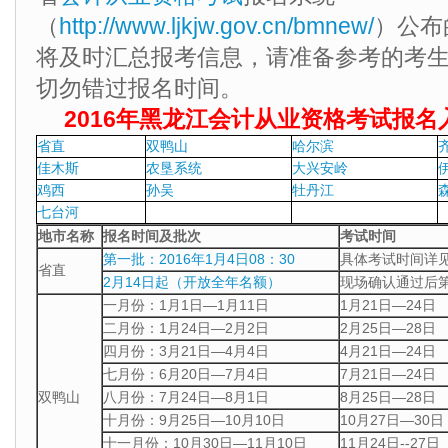
（
http://www.ljkjw.gov.cn/bmnew/
）公布
将及时汇总报考信息，请准备参考的考
切勿错过报名时间。
2016年黑龙江会计从业资格考试报名入口
省直
双鸭山
哈尔滨
佳木斯
农垦系统
大兴安岭
鸡西
孙吴
牡丹江
七台河
地市名称
报名时间及批次
考试时间
第一批：2016年1月4日08：30
具体考试时间详
省直
2月14日起（开放全年名额）
现场确认通过后
一月份：1月1日—1月11日
1月21日—24日
二月份：1月24日—2月2日
2月25日—28日
四月份：3月21日—4月4日
4月21日—24日
七月份：6月20日—7月4日
7月21日—24日
双鸭山
八月份：7月24日—8月1日
8月25日—28日
十月份：9月25日—10月10日
10月27日—30日
十一月份：10月30日—11月10日
11月24日--27日