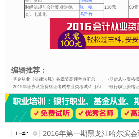
会计基础
郭淑荣
财经法规与会计职业道德
张 稳
100
50
元
元
会计电算化
冯雅竹
编辑推荐：
·
基金从业《法律法规》各章节高频考点汇总
·
期货从业资格
·
2019年证券从业资格证考试专业类考试科目和题型
·
银行职业资格证书
2016年第一期黑龙江哈尔滨