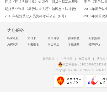
·
期货《期货法律法规》知识点：期货交易基本规则
·
期货《期货法
·
期货从业资格《期货法律法规》知识点：法律责任
·
2016年期货从
·
2016年期货从业人员资格考试公告（6号）
·
2016年第五
为您服务
听课流程
支付卡
全国分校
授课特色
新手指南
免费试听
我要报名
财会书店
学校课堂
橙课帮助
设为首页
|
关于橙课
|
相关资质
|
著作权
京公网安备：11010802023422号
Copyright
©
2007 - 2020 ck100.com