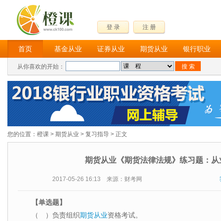
登 录
注 册
首页
基金从业
证券从业
期货从业
银行职业
从你喜欢的开始：
您的位置：
橙课
>
期货从业
>
复习指导
> 正文
期货从业《期货法律法规》练习题：从
2017-05-26 16:13 来源：财考网
【单选题】
（ ）负责组织
期货从业
资格考试。