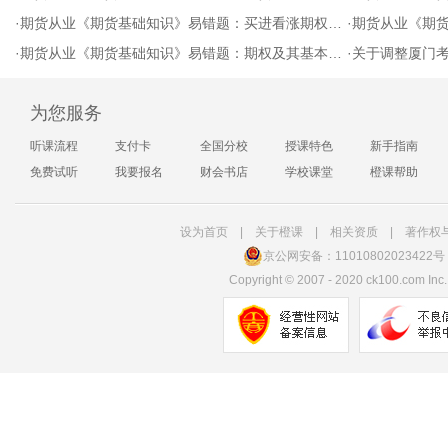
·
期货从业《期货基础知识》易错题：买进看涨期权的内容
·
期货从业《期
·
期货从业《期货基础知识》易错题：期权及其基本要素
·
关于调整厦门
为您服务
听课流程
支付卡
全国分校
授课特色
新手指南
免费试听
我要报名
财会书店
学校课堂
橙课帮助
设为首页
|
关于橙课
|
相关资质
|
著作权
京公网安备：11010802023422号
Copyright
©
2007 - 2020 ck100.com