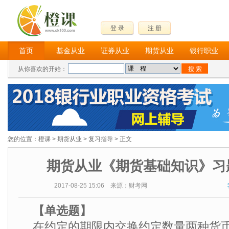
登 录
注 册
首页
基金从业
证券从业
期货从业
银行职业
从你喜欢的开始：
您的位置：
橙课
>
期货从业
>
复习指导
> 正文
期货从业《期货基础知识》习
2017-08-25 15:06 来源：财考网
【单选题】
在约定的期限内交换约定数量两种货