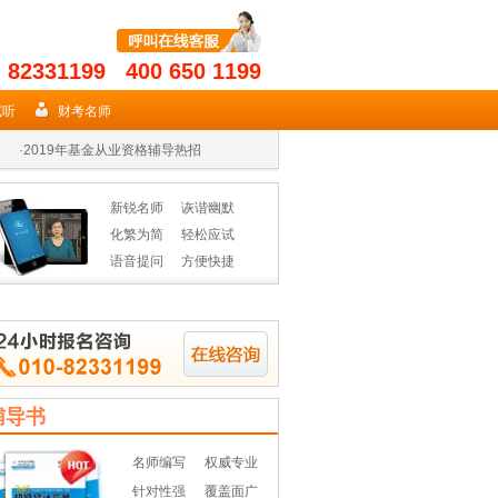
- 82331199 400 650 1199
·
2019年期货从业名师授课高效省时
·
2019证券在手 券商无忧
试听
财考名师
·
2019年基金从业资格辅导热招
·
2019年期货从业名师授课高效省时
新锐名师
诙谐幽默
·
2019证券在手 券商无忧
化繁为简
轻松应试
语音提问
方便快捷
·
2019年基金从业资格辅导热招
辅导书
名师编写
权威专业
针对性强
覆盖面广