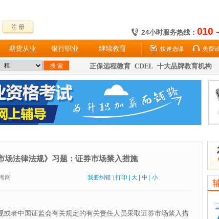
注 册
010 
24小时服务热线：
期货从业
银行职业
继续教育
快速选课
免费
正保远程教育 CDEL 十大品牌教育机构
市场法律法规》习题：证券市场禁入措施
：财考网
我要纠错
|
打印
|
大
|
中
|
小
规或者中国证监会有关规定的有关责任人员采取证券市场禁入措