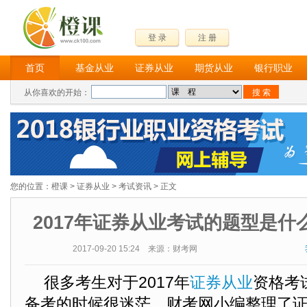
登 录
注 册
首页
基金从业
证券从业
期货从业
银行职业
从你喜欢的开始：
您的位置：
橙课
>
证券从业
>
考试资讯
> 正文
2017年证券从业考试的题型是什
2017-09-20 15:24 来源：财考网
很多考生对于2017年
证券从业
资格考
备考的时候很迷茫。财考网小编整理了