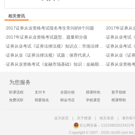
相关资讯
·
2017证券从业资格考试报名考生常问的8个问题
·
2017年证券
·
2017年证券从业资格考试题型、题量和分值
·
证券从业考试《
·
证券从业考试《证券法律法规》知识点：市场法律法规体系层级
·
证券从业考试
·
证券从业《证券法律法规》试题：保荐代表人
·
证券从业《证券
·
证券从业资格考试《金融市场基础》知识：金融期货交易制度
·
证券从业资格考试
为您服务
听课流程
支付卡
全国分校
授课特色
新手指南
免费试听
我要报名
财会书店
学校课堂
橙课帮助
设为首页
|
关于橙课
|
相关资质
|
著作权
京公网安备：11010802023422号
Copyright
©
2007 - 2020 ck100.com