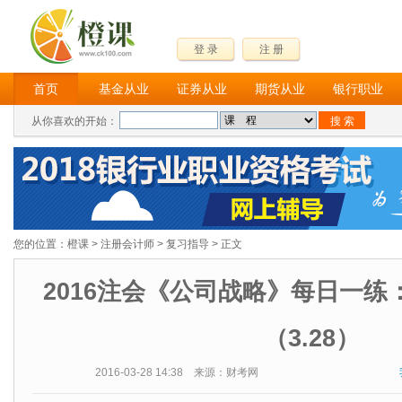
登 录
注 册
首页
基金从业
证券从业
期货从业
银行职业
从你喜欢的开始：
您的位置：
橙课
>
注册会计师
>
复习指导
> 正文
2016注会《公司战略》每日一练
（3.28）
2016-03-28 14:38 来源：财考网