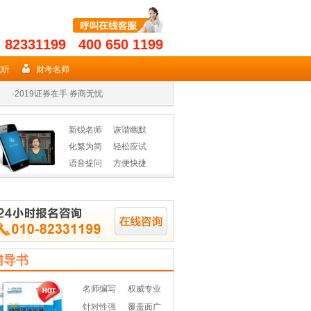
- 82331199 400 650 1199
·
2019年期货从业名师授课高效省时
·
2019证券在手 券商无忧
试听
财考名师
·
2019年基金从业资格辅导热招
·
2019年期货从业名师授课高效省时
新锐名师
诙谐幽默
·
2019证券在手 券商无忧
化繁为简
轻松应试
语音提问
方便快捷
·
2019年基金从业资格辅导热招
辅导书
名师编写
权威专业
针对性强
覆盖面广