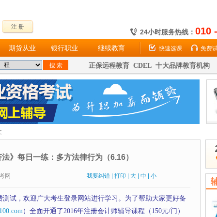
注 册
010 
24小时服务热线：
期货从业
银行职业
继续教育
快速选课
免费
正保远程教育 CDEL 十大品牌教育机构
文
济法》每日一练：多方法律行为（6.16）
：财考网
我要纠错
|
打印
|
大
|
中
|
小
费测试，欢迎广大考生登录网站进行学习。为了帮助大家更好备
100.com
）全面开通了2016年注册会计师辅导课程（150元/门）