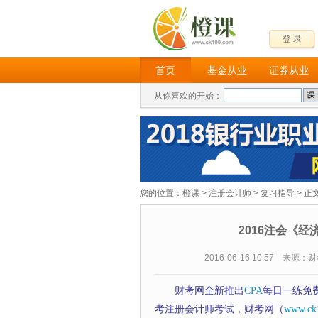
登 录
首页
基金从业
证券从业
从你喜欢的开始：
您的位置：
橙课
>
注册会计师
>
复习指导
> 正
2016注会《经
2016-06-16 10:57 来源
财考网全新推出
CPA
每日一练免
考注册会计师考试，财考网（
www.ck