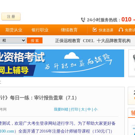
注 册
010 
24小时服务热线：
期货从业
银行职业
继续教育
快速选课
免费
正保远程教育 CDEL 十大品牌教育机构
文
审计》每日一练：审计报告盖章（7.1）
：财考网
我要纠错
|
打印
|
大
|
中
|
小
费测试，欢迎广大考生登录网站进行学习。为了帮助大家更好备
100.com
）全面开通了2016年注册会计师辅导课程（150元/门）