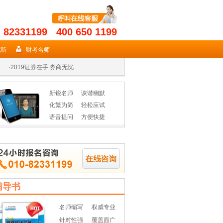
- 82331199 400 650 1199
·
2019年期货从业名师授课高效省时
试听
财考名师
·
2019证券在手 券商无忧
·
2019年基金从业资格辅导热招
新锐名师
诙谐幽默
·
2019年期货从业名师授课高效省时
化繁为简
轻松应试
语音提问
方便快捷
·
2019证券在手 券商无忧
·
2019年基金从业资格辅导热招
辅导书
名师编写
权威专业
针对性强
覆盖面广