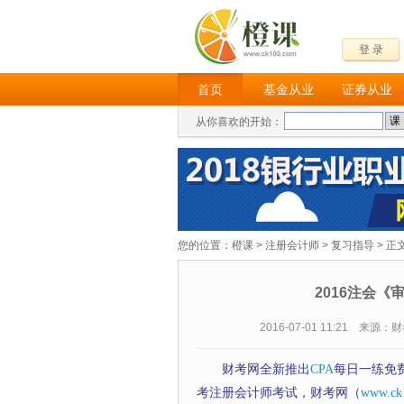
登 录
首页
基金从业
证券从业
从你喜欢的开始：
您的位置：
橙课
>
注册会计师
>
复习指导
> 正
2016注会《
2016-07-01 11:21 来源
财考网全新推出
CPA
每日一练免
考注册会计师考试，财考网（
www.ck