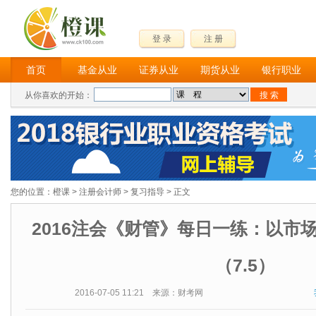
登 录
注 册
首页
基金从业
证券从业
期货从业
银行职业
从你喜欢的开始：
您的位置：
橙课
>
注册会计师
>
复习指导
> 正文
2016注会《财管》每日一练：以市
（7.5）
2016-07-05 11:21 来源：财考网