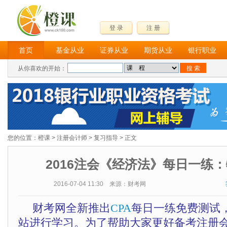
登 录
注 册
首页
基金从业
证券从业
期货从业
银行职业
从你喜欢的开始：
您的位置：
橙课
>
注册会计师
>
复习指导
> 正文
2016注会《经济法》每日一练：
2016-07-04 11:30 来源：财考网
财考网全新推出
CPA
每日一练免费测试
站进行学习。为了帮助大家更好备考注册