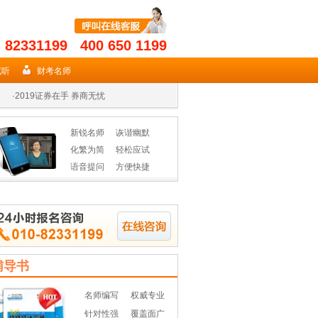
- 82331199 400 650 1199
·
2019年期货从业名师授课高效省时
试听
财考名师
·
2019证券在手 券商无忧
·
2019年基金从业资格辅导热招
新锐名师
诙谐幽默
·
2019年期货从业名师授课高效省时
化繁为简
轻松应试
语音提问
方便快捷
·
2019证券在手 券商无忧
·
2019年基金从业资格辅导热招
辅导书
名师编写
权威专业
针对性强
覆盖面广