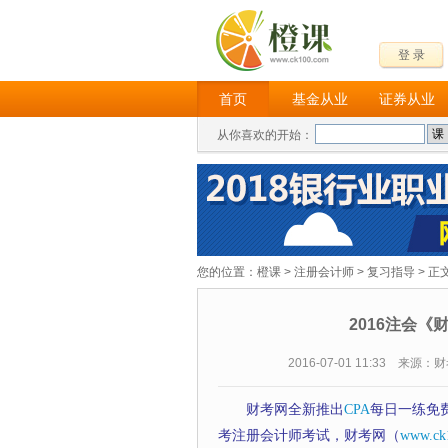
登 录
首页
基金从业
证券从业
从你喜欢的开始：
您的位置：
橙课
>
注册会计师
>
复习指导
> 正
2016注会《
2016-07-01 11:33 来源
财考网全新推出
CPA
每日一练免
考注册会计师考试，财考网（
www.ck