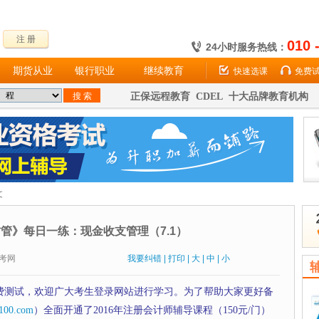
注 册
010 
24小时服务热线：
期货从业
银行职业
继续教育
快速选课
免费
正保远程教育 CDEL 十大品牌教育机构
文
财管》每日一练：现金收支管理（7.1）
：财考网
我要纠错
|
打印
|
大
|
中
|
小
费测试，欢迎广大考生登录网站进行学习。为了帮助大家更好备
100.com
）全面开通了2016年注册会计师辅导课程（150元/门）