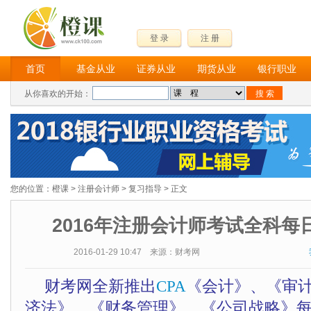
登 录
注 册
首页
基金从业
证券从业
期货从业
银行职业
从你喜欢的开始：
您的位置：
橙课
>
注册会计师
>
复习指导
> 正文
2016年注册会计师考试全科每日
2016-01-29 10:47 来源：财考网
财考网全新推出
CPA
《会计》、《审
济法》、《财务管理》、《公司战略》