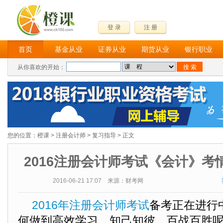
登 录
注 册
首页
基金从业
证券从业
期货从业
银行职业
从你喜欢的开始：
您的位置：
橙课
>
注册会计师
>
复习指导
> 正文
2016注册会计师考试《会计》考
2016-06-21 17:07 来源：财考网
2016年注册会计师考试
备考正在进行
何做到高效学习，知己知彼，百战百胜